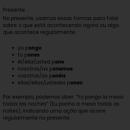
Presente
No presente, usamos essas formas para falar
sobre o que está acontecendo agora ou algo
que acontece regularmente.
yo p
ongo
tú p
ones
él/ella/usted p
one
nosotros/as p
onemos
vosotros/as p
onéis
ellos/ellas/ustedes p
onen
Por exemplo, podemos dizer: “Yo pongo la mesa
todas las noches” (Eu ponho a mesa todas as
noites), indicando uma ação que ocorre
regularmente no presente.