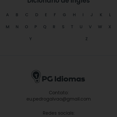
Dicionário de inglês
A
B
C
D
E
F
G
H
I
J
K
L
M
N
O
P
Q
R
S
T
U
V
W
X
Y
Z
Contato:
eu.pedrogalvao@gmail.com
Redes sociais: