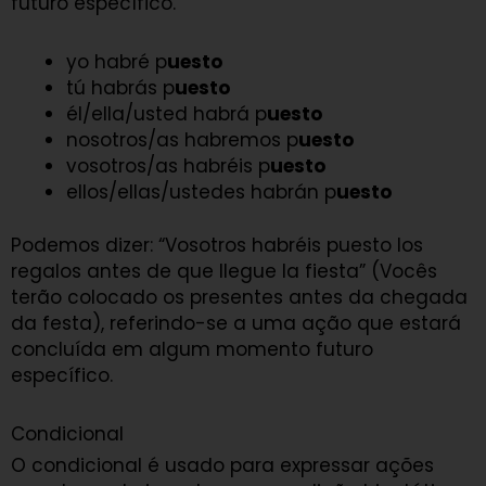
futuro específico.
yo habré p
uesto
tú habrás p
uesto
él/ella/usted habrá p
uesto
nosotros/as habremos p
uesto
vosotros/as habréis p
uesto
ellos/ellas/ustedes habrán p
uesto
Podemos dizer: “Vosotros habréis puesto los
regalos antes de que llegue la fiesta” (Vocês
terão colocado os presentes antes da chegada
da festa), referindo-se a uma ação que estará
concluída em algum momento futuro
específico.
Condicional
O condicional é usado para expressar ações