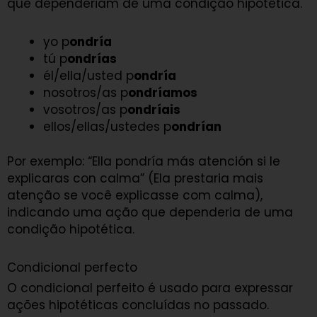
que dependeriam de uma condição hipotética.
yo p
ondría
tú p
ondrías
él/ella/usted p
ondría
nosotros/as p
ondríamos
vosotros/as p
ondríais
ellos/ellas/ustedes p
ondrían
Por exemplo: “Ella pondría más atención si le
explicaras con calma” (Ela prestaria mais
atenção se você explicasse com calma),
indicando uma ação que dependeria de uma
condição hipotética.
Condicional perfecto
O condicional perfeito é usado para expressar
ações hipotéticas concluídas no passado.