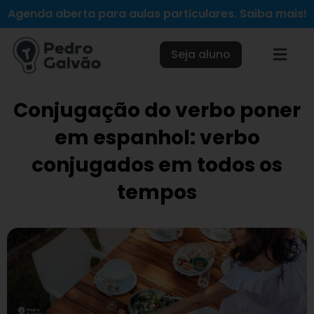
Ir
Agenda aberta para aulas particulares. Saiba mais!
para
o
Seja aluno
conteúdo
Conjugação do verbo poner
em espanhol: verbo
conjugados em todos os
tempos