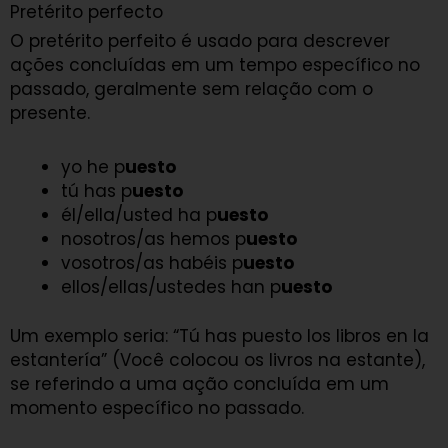
Pretérito perfecto
O pretérito perfeito é usado para descrever
ações concluídas em um tempo específico no
passado, geralmente sem relação com o
presente.
yo he p
uesto
tú has p
uesto
él/ella/usted ha p
uesto
nosotros/as hemos p
uesto
vosotros/as habéis p
uesto
ellos/ellas/ustedes han p
uesto
Um exemplo seria: “Tú has puesto los libros en la
estantería” (Você colocou os livros na estante),
se referindo a uma ação concluída em um
momento específico no passado.