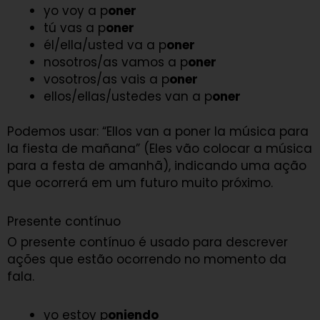
yo voy a p
oner
tú vas a p
oner
él/ella/usted va a p
oner
nosotros/as vamos a p
oner
vosotros/as vais a p
oner
ellos/ellas/ustedes van a p
oner
Podemos usar: “Ellos van a poner la música para
la fiesta de mañana” (Eles vão colocar a música
para a festa de amanhã), indicando uma ação
que ocorrerá em um futuro muito próximo.
Presente contínuo
O presente contínuo é usado para descrever
ações que estão ocorrendo no momento da
fala.
yo estoy p
oniendo