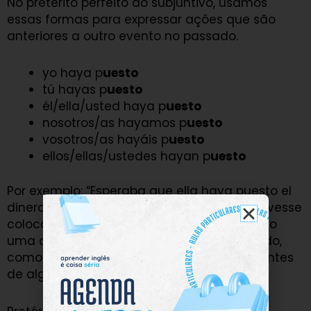
No pretérito perfeito do subjuntivo, usamos
essas formas para expressar ações que são
anteriores a outro evento no passado.
yo haya p
uesto
tú hayas p
uesto
él/ella/usted haya p
uesto
nosotros/as hayamos p
uesto
vosotros/as hayáis p
uesto
ellos/ellas/ustedes hayan p
uesto
Por exemplo: “Esperaba que ella haya puesto el
dinero en el banco” (Eu esperava que ela tivesse
colocado o dinheiro no banco), expressando
uma ação anterior a outra ação no passado,
como a colocação do dinheiro no banco antes
de algum evento.