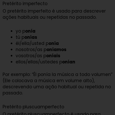
Pretérito imperfecto
O pretérito imperfeito é usado para descrever
ações habituais ou repetidas no passado.
yo p
onía
tú p
onías
él/ella/usted p
onía
nosotros/as p
oníamos
vosotros/as p
oníais
ellos/ellas/ustedes p
onían
Por exemplo: “Él ponía la música a todo volumen”
(Ele colocava a música em volume alto),
descrevendo uma ação habitual ou repetida no
passado.
Pretérito pluscuamperfecto
O pretérito pluscuamperfecto é usado para