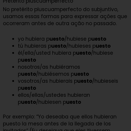
Pretérito pluscuamperfecto
No pretérito pluscuamperfecto do subjuntivo,
usamos essas formas para expressar ações que
ocorreram antes de outra ação no passado.
yo hubiera p
uesto
/hubiese p
uesto
tú hubieras p
uesto
/hubieses p
uesto
él/ella/usted hubiera p
uesto
/hubiese
p
uesto
nosotros/as hubiéramos
p
uesto
/hubiésemos p
uesto
vosotros/as hubierais p
uesto
/hubieseis
p
uesto
ellos/ellas/ustedes hubieran
p
uesto
/hubiesen p
uesto
Por exemplo: “Yo deseaba que ellos hubieran
puesto la mesa antes de la llegada de los
invitados” (Eu desejava que eles tivessem