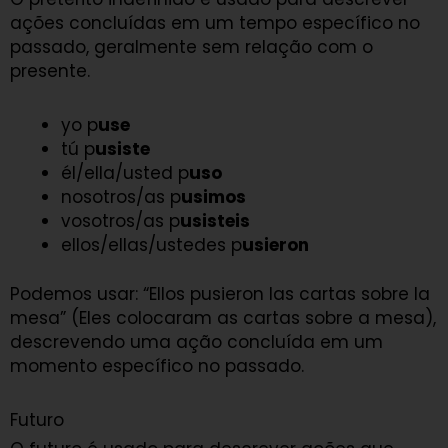
ações concluídas em um tempo específico no
passado, geralmente sem relação com o
presente.
yo p
use
tú p
usiste
él/ella/usted p
uso
nosotros/as p
usimos
vosotros/as p
usisteis
ellos/ellas/ustedes p
usieron
Podemos usar: “Ellos pusieron las cartas sobre la
mesa” (Eles colocaram as cartas sobre a mesa),
descrevendo uma ação concluída em um
momento específico no passado.
Futuro