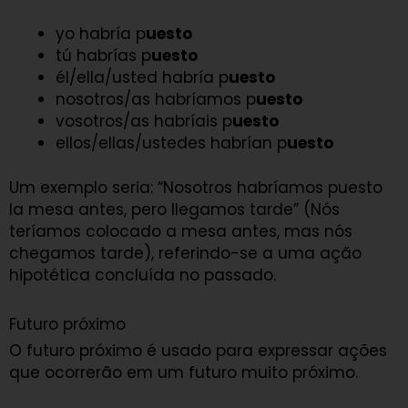
yo habría p
uesto
tú habrías p
uesto
él/ella/usted habría p
uesto
nosotros/as habríamos p
uesto
vosotros/as habríais p
uesto
ellos/ellas/ustedes habrían p
uesto
Um exemplo seria: “Nosotros habríamos puesto
la mesa antes, pero llegamos tarde” (Nós
teríamos colocado a mesa antes, mas nós
chegamos tarde), referindo-se a uma ação
hipotética concluída no passado.
Futuro próximo
O futuro próximo é usado para expressar ações
que ocorrerão em um futuro muito próximo.