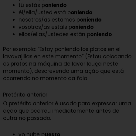
tú estás p
oniendo
él/ella/usted está p
oniendo
nosotros/as estamos p
oniendo
vosotros/as estáis p
oniendo
ellos/ellas/ustedes están p
oniendo
Por exemplo: “Estoy poniendo los platos en el
lavavajillas en este momento” (Estou colocando
os pratos na máquina de lavar louça neste
momento), descrevendo uma ação que está
ocorrendo no momento da fala.
Pretérito anterior
O pretérito anterior é usado para expressar uma
ação que ocorreu imediatamente antes de
outra no passado.
yo hube p
uesto