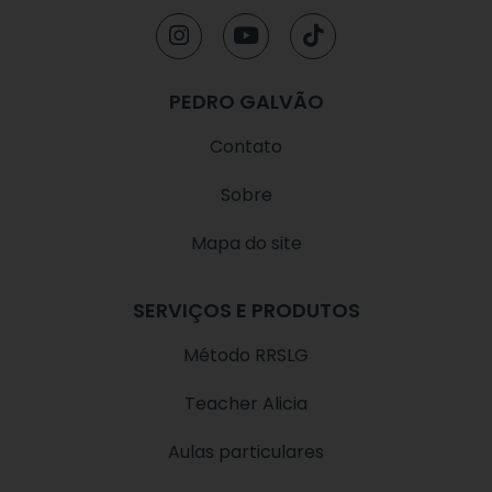
I
Y
T
n
o
i
s
u
k
t
t
t
PEDRO GALVÃO
a
u
o
g
b
k
Contato
r
e
a
Sobre
m
Mapa do site
SERVIÇOS E PRODUTOS
Método RRSLG
Teacher Alicia
Aulas particulares