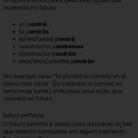
O futuro é usado para descrever ações que
ocorrerão no futuro.
yo p
ondré
tú p
ondrás
él/ella/usted p
ondrá
nosotros/as p
ondremos
vosotros/as p
ondréis
ellos/ellas/ustedes p
ondrán
Um exemplo seria: “Yo pondré la comida en el
horno más tarde” (Eu colocarei a comida no
forno mais tarde), indicando uma ação que
ocorrerá no futuro.
Futuro perfecto
O futuro perfeito é usado para descrever ações
que estarão concluídas em algum momento