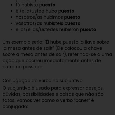
tú hubiste p
uesto
él/ella/usted hubo p
uesto
nosotros/as hubimos p
uesto
vosotros/as hubisteis p
uesto
ellos/ellas/ustedes hubieron p
uesto
Um exemplo seria: “Él hube puesto la llave sobre
la mesa antes de salir” (Ele colocou a chave
sobre a mesa antes de sair), referindo-se a uma
ação que ocorreu imediatamente antes de
outra no passado.
Conjugação do verbo no subjuntivo
O subjuntivo é usado para expressar desejos,
dúvidas, possibilidades e coisas que não são
fatos. Vamos ver como o verbo “poner” é
conjugado: