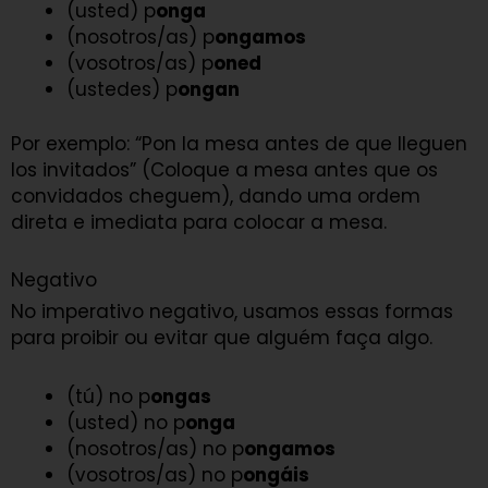
(usted) p
onga
(nosotros/as) p
ongamos
(vosotros/as) p
oned
(ustedes) p
ongan
Por exemplo: “Pon la mesa antes de que lleguen
los invitados” (Coloque a mesa antes que os
convidados cheguem), dando uma ordem
direta e imediata para colocar a mesa.
Negativo
No imperativo negativo, usamos essas formas
para proibir ou evitar que alguém faça algo.
(tú) no p
ongas
(usted) no p
onga
(nosotros/as) no p
ongamos
(vosotros/as) no p
ongáis