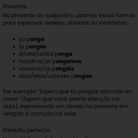
Presente
No presente do subjuntivo, usamos essas formas
para expressar desejos, dúvidas ou incertezas.
yo p
onga
tú p
ongas
él/ella/usted p
onga
nosotros/as p
ongamos
vosotros/as p
ongáis
ellos/ellas/ustedes p
ongan
Por exemplo: “Espero que tú pongas atención en
clase” (Espero que você preste atenção na
aula), expressando um desejo no presente em
relação à atenção na aula.
Pretérito perfecto