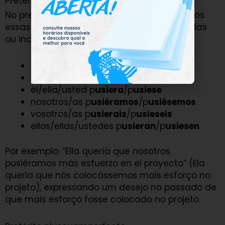
Pretérito imperfecto
No pretérito imperfeito do subjuntivo, usamos
essas formas para expressar desejos, dúvidas
ou incertezas no passado.
yo p
usiera
/p
usiese
tú p
usieras
/p
usieses
él/ella/usted p
usiera
/p
usiese
nosotros/as p
usiéramos
/p
usiésemos
vosotros/as p
usierais
/p
usieseis
ellos/ellas/ustedes p
usieran
/p
usiesen
Por exemplo: “Ella quería que nosotros
pusiéramos más esfuerzo en el proyecto” (Ela
queria que nós colocássemos mais esforço no
projeto), expressando um desejo no passado de
que mais esforço fosse colocado no projeto.