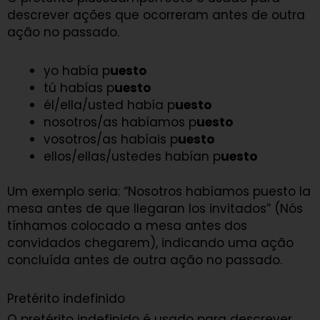
descrever ações que ocorreram antes de outra
ação no passado.
yo había p
uesto
tú habías p
uesto
él/ella/usted había p
uesto
nosotros/as habíamos p
uesto
vosotros/as habíais p
uesto
ellos/ellas/ustedes habían p
uesto
Um exemplo seria: “Nosotros habíamos puesto la
mesa antes de que llegaran los invitados” (Nós
tínhamos colocado a mesa antes dos
convidados chegarem), indicando uma ação
concluída antes de outra ação no passado.
Pretérito indefinido
O pretérito indefinido é usado para descrever