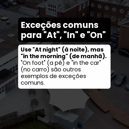
Exceções comuns
para "At", "In" e "On"
Use "At night" (à noite), mas
"in the morning" (de manhã).
"On foot" (a pé) e "in the car"
(no carro) são outros
exemplos de exceções
comuns.