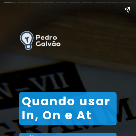
Quando usar
In, On e At