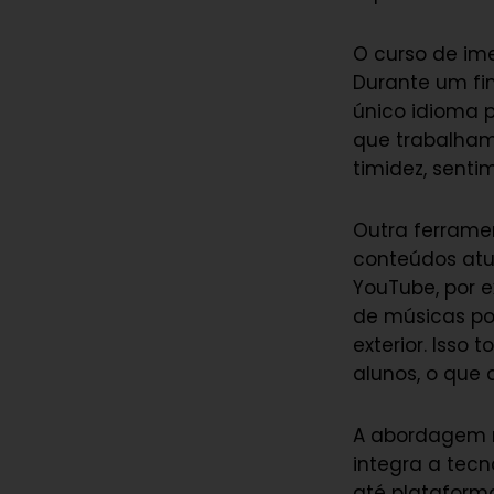
O curso de ime
Durante um fi
único idioma p
que trabalham
timidez, sent
Outra ferramen
conteúdos atua
YouTube, por 
de músicas pop
exterior. Isso
alunos, o que 
A abordagem m
integra a tecno
até plataform