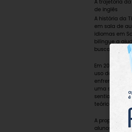
A trajetória d
de inglês
A história da 
em sala de au
idiomas em Sa
bilíngue a aju
buscar maneira
Em 2012, ela d
uso da PNL. E
enfrentam dif
uma solução p
sentiam confi
teórico.
A proposta era
alunos falari