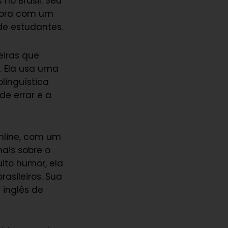
no Brasil. Seu
ssora com um
de estudantes.
eiras que
. Ela usa uma
inguística
de errar e a
nline, com um
ais sobre o
ito humor, ela
asileiros. Sua
 inglês de