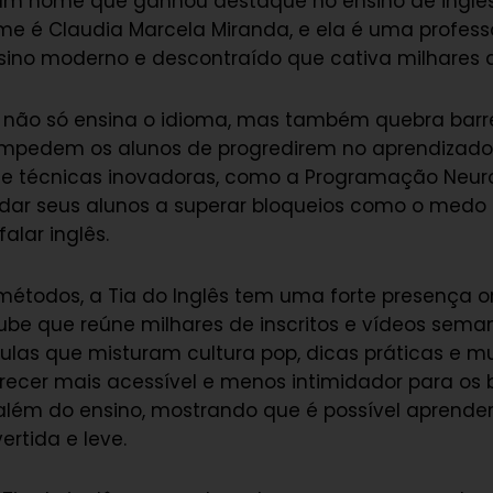
 um nome que ganhou destaque no ensino de inglês 
me é Claudia Marcela Miranda, e ela é uma profe
ino moderno e descontraído que cativa milhares 
ês não só ensina o idioma, mas também quebra barr
impedem os alunos de progredirem no aprendizado
 técnicas inovadoras, como a Programação Neurol
udar seus alunos a superar bloqueios como o medo 
alar inglês.
métodos, a Tia do Inglês tem uma forte presença o
be que reúne milhares de inscritos e vídeos seman
las que misturam cultura pop, dicas práticas e mu
arecer mais acessível e menos intimidador para os br
 além do ensino, mostrando que é possível aprender
rtida e leve.