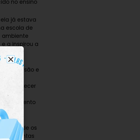
cido no ensino
cela já estava
ma escola de
m ambiente
e a inspirou a
o em imersão e
lunos
eria oferecer
unca se
 conhecimento
glês, onde os
 ferramentas