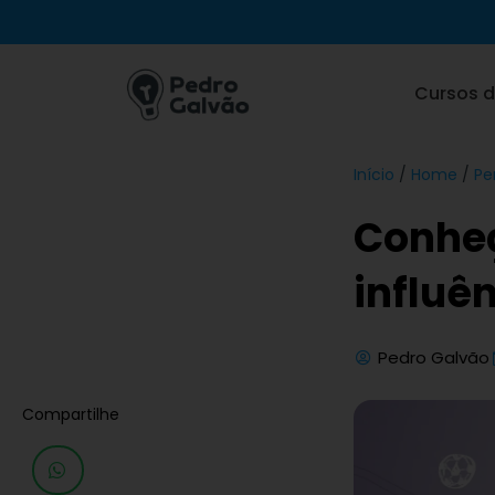
Ir
para
o
Cursos d
conteúdo
Início
/
Home
/
Per
Conheç
influê
Pedro Galvão
Compartilhe