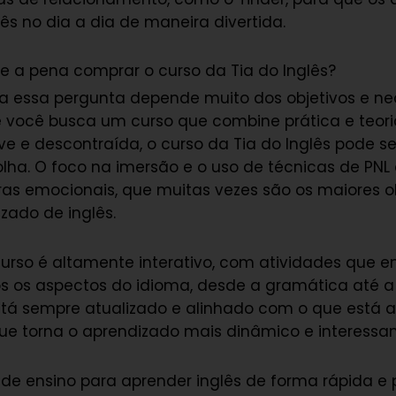
ês no dia a dia de maneira divertida.
le a pena comprar o curso da Tia do Inglês?
ra essa pergunta depende muito dos objetivos e n
e você busca um curso que combine prática e teor
e e descontraída, o curso da Tia do Inglês pode s
olha. O foco na imersão e o uso de técnicas de PN
iras emocionais, que muitas vezes são os maiores 
zado de inglês.
curso é altamente interativo, com atividades que 
s os aspectos do idioma, desde a gramática até a
tá sempre atualizado e alinhado com o que está
ue torna o aprendizado mais dinâmico e interessan
e ensino para aprender inglês de forma rápida e p