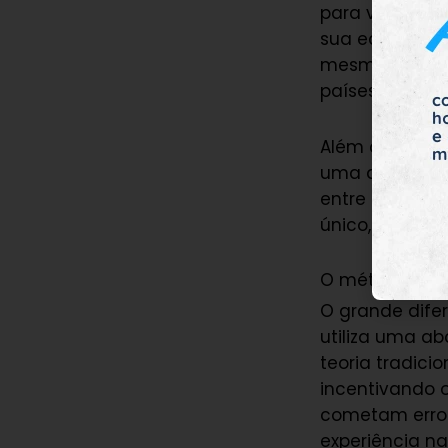
para vencer a 
sua equipe cre
mesmo estrang
países da Amér
Além do suces
uma audiência
entre os brasi
único, que co
O método de e
O grande difer
utiliza uma ab
teoria tradici
incentivando 
cometam erros
experiência na