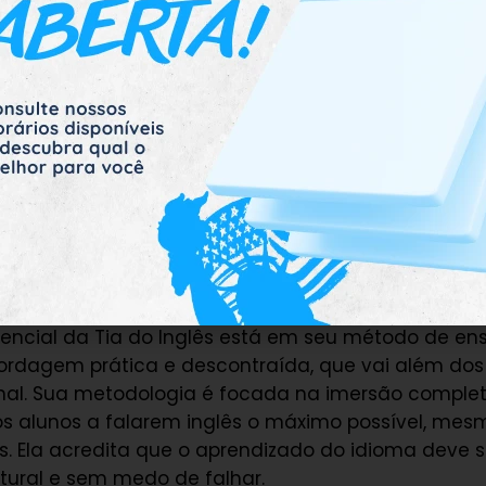
ansiedade e a timidez. O sucesso foi imediato, e, 
sceu, passando a realizar treinamentos em todo o Br
eiros participam de suas sessões de imersão, vind
ica Latina.
so com o curso de imersão, a Tia do Inglês também
 fiel no YouTube. Seu canal se tornou um dos mais
leiros que querem aprender inglês, graças ao seu es
mbina gramática, cultura pop e muita descontraçã
nsino da Tia do Inglês
encial da Tia do Inglês está em seu método de ens
ordagem prática e descontraída, que vai além dos 
onal. Sua metodologia é focada na imersão complet
os alunos a falarem inglês o máximo possível, me
. Ela acredita que o aprendizado do idioma deve 
tural e sem medo de falhar.