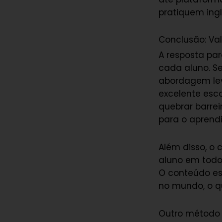
pratiquem ingl
Conclusão: Va
A resposta pa
cada aluno. S
abordagem lev
excelente esc
quebrar barre
para o aprendi
Além disso, o 
aluno em todo
O conteúdo es
no mundo, o q
Outro método d