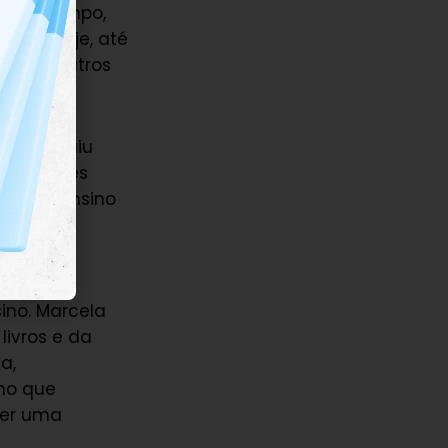
com o tempo,
asil. Hoje, até
os de outros
 construiu
 populares
tilo de ensino
o.
ino. Marcela
livros e da
a,
smo que
ser uma