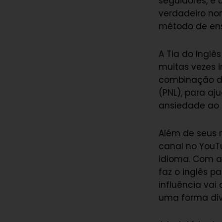
seguidores, é
verdadeiro no
método de ens
A Tia do Ingl
muitas vezes 
combinação de
(PNL), para aj
ansiedade ao f
Além de seus 
canal no YouTu
idioma. Com au
faz o inglês p
influência vai
uma forma dive