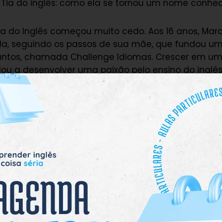
a Tia do inglês: como ela se tornou um nome conhe
Tia do Inglês começou muito cedo. Aos 16 anos, Mar
la, seguindo os passos de sua mãe, que fundou u
ntos, chamada Challenge Idiomas. Crescer em u
dou a desenvolver uma paixão pelo ensino do inglês 
s diferentes de ensinar o idioma.
ecidiu criar seu próprio método de ensino, com foc
sse novo modelo surgiu após perceber que muitos a
iculdades, mesmo após anos de estudo. Marcela qu
ara esses “eternos intermediários”, pessoas que n
antes para falar inglês, apesar de já terem algum
 simples: um fim de semana de imersão total em in
am e ouviriam apenas o idioma, enquanto recebiam