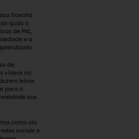
sa filosofia.
as quais o
icas de PNL,
siedade e a
aprendizado.
uso de
us vídeos no
aduzem letras
r para o
 realidade dos
orma como ela
 redes sociais e
alunos