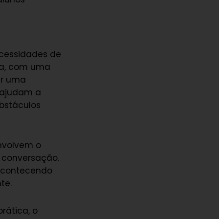
ecessidades de
ia, com uma
er uma
L ajudam a
obstáculos
envolvem o
 conversação.
 acontecendo
te.
rática, o