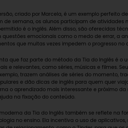
rsão, criado por Marcela, é um exemplo perfeito des
m de semana, os alunos participam de atividades n
ermitido é o inglês. Além disso, são oferecidas técn
 questões emocionais como o medo de errar, a an
imentos que muitas vezes impedem o progresso no 
ta que faz parte do método da Tia do Inglês é o 
is e relevantes, como séries, músicas e filmes. Se
exemplo, trazem análises de séries do momento, tr
ulares e dão dicas de inglês para quem quer viaja
 torna o aprendizado mais interessante e próximo da
ajuda na fixação do conteúdo.
oderna da Tia do Inglês também se reflete na f
logia no ensino. Ela incentiva o uso de aplicativos,
as de relacionamento, como o Tinder, para que os 