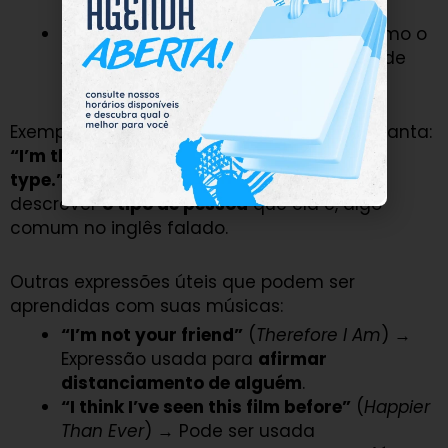
reforça a memorização
.
Utilize flashcards
→ Ferramentas como o
Anki
ajudam a revisar o vocabulário de
forma espaçada.
Exemplo prático: Na música
Bad Guy
, Billie canta:
“I’m that bad type, make your mama sad
type.”
Aqui, a palavra
“type”
é usada para
descrever
o tipo de pessoa
que ela é, algo
comum no inglês falado.
Outras expressões úteis que podem ser
aprendidas com suas músicas:
“I’m not your friend”
(
Therefore I Am
) →
Expressão usada para
afirmar
distanciamento de alguém
.
“I think I’ve seen this film before”
(
Happier
Than Ever
) → Pode ser usada