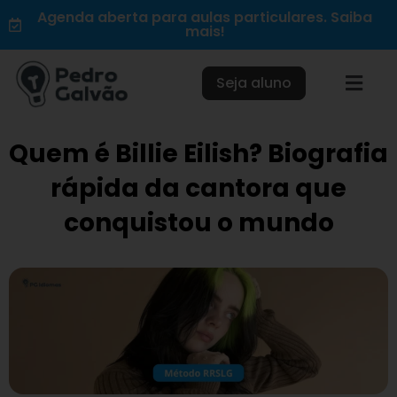
Ir
Agenda aberta para aulas particulares. Saiba
mais!
para
o
conteúdo
Seja aluno
Quem é Billie Eilish? Biografia
rápida da cantora que
conquistou o mundo