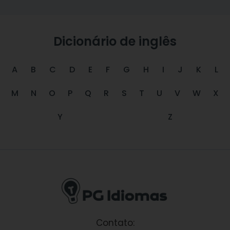
Dicionário de inglês
A
B
C
D
E
F
G
H
I
J
K
L
M
N
O
P
Q
R
S
T
U
V
W
X
Y
Z
Contato: