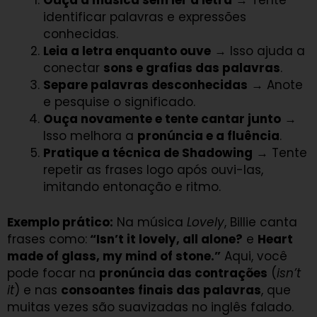
Ouça a música sem ler a letra
→ Tente
identificar palavras e expressões
conhecidas.
Leia a letra enquanto ouve
→ Isso ajuda a
conectar
sons e grafias das palavras
.
Separe palavras desconhecidas
→ Anote
e pesquise o significado.
Ouça novamente e tente cantar junto
→
Isso melhora a
pronúncia e a fluência
.
Pratique a técnica de Shadowing
→ Tente
repetir as frases logo após ouvi-las,
imitando entonação e ritmo.
Exemplo prático:
Na música
Lovely
, Billie canta
frases como:
“Isn’t it lovely, all alone?
e
Heart
made of glass, my mind of stone.”
Aqui, você
pode focar na
pronúncia das contrações
(
isn’t
it
) e nas
consoantes finais das palavras
, que
muitas vezes são suavizadas no inglês falado.