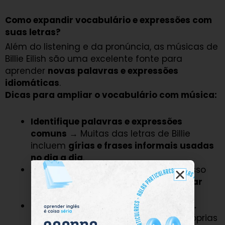
Como expandir vocabulário e expressões com
suas letras?
Além do listening e da pronúncia, as músicas de
Billie Eilish são uma excelente fonte para
aprender
novas palavras e expressões
idiomáticas
.
Dicas para ampliar o vocabulário com música:
Identifique palavras e expressões
comuns
→ Muitas das letras de Billie
incluem
gírias e frases informais usadas
no dia a dia
.
Analise o contexto das palavras
→ Isso
ajuda a entender
como e quando usar
certas expressões
.
Crie frases com as novas palavras
→
Aplicar o que aprendeu em frases próprias