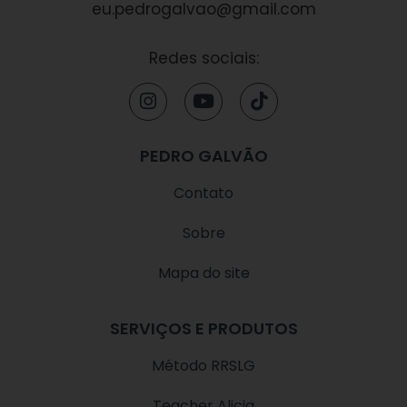
eu.pedrogalvao@gmail.com
Redes sociais:
I
Y
T
n
o
i
s
u
k
t
t
t
PEDRO GALVÃO
a
u
o
g
b
k
Contato
r
e
a
Sobre
m
Mapa do site
SERVIÇOS E PRODUTOS
Método RRSLG
Teacher Alicia