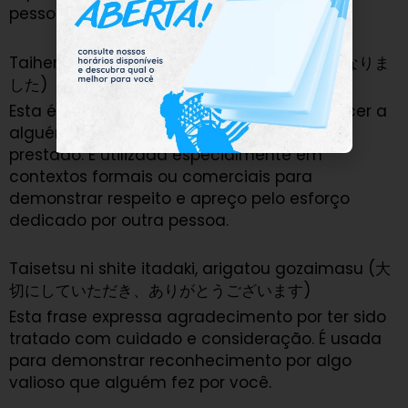
pessoais ou profissionais.
Taihen osewa ni narimashita (大変お世話になりま
した)
Esta é uma expressão formal para agradecer a
alguém por um grande serviço ou favor
prestado. É utilizada especialmente em
contextos formais ou comerciais para
demonstrar respeito e apreço pelo esforço
dedicado por outra pessoa.
Taisetsu ni shite itadaki, arigatou gozaimasu (大
切にしていただき、ありがとうございます)
Esta frase expressa agradecimento por ter sido
tratado com cuidado e consideração. É usada
para demonstrar reconhecimento por algo
valioso que alguém fez por você.