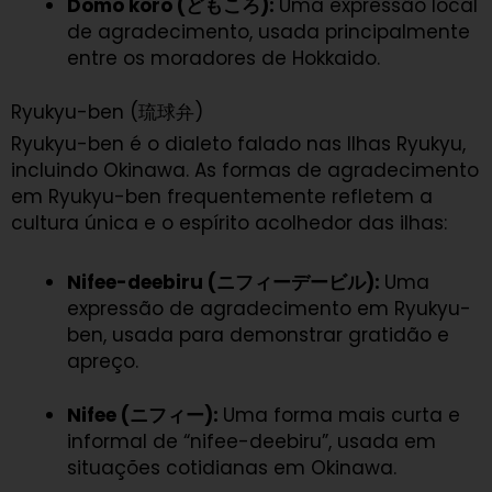
Domo koro (どもころ):
Uma expressão local
de agradecimento, usada principalmente
entre os moradores de Hokkaido.
Ryukyu-ben (琉球弁)
Ryukyu-ben é o dialeto falado nas Ilhas Ryukyu,
incluindo Okinawa. As formas de agradecimento
em Ryukyu-ben frequentemente refletem a
cultura única e o espírito acolhedor das ilhas:
Nifee-deebiru (ニフィーデービル):
Uma
expressão de agradecimento em Ryukyu-
ben, usada para demonstrar gratidão e
apreço.
Nifee (ニフィー):
Uma forma mais curta e
informal de “nifee-deebiru”, usada em
situações cotidianas em Okinawa.