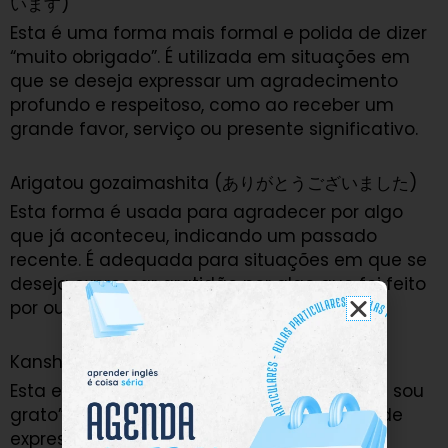
います)
Esta é uma forma mais formal e polida de dizer
“muito obrigado”. É utilizada em situações em
que se deseja expressar um agradecimento
profundo e respeitoso, como ao receber um
grande favor, serviço ou presente significativo.
Arigatou gozaimashita (ありがとうございました)
Esta forma é usada para agradecer por algo
que já aconteceu, indicando um passado
recente. É adequada para situações em que se
deseja expressar gratidão por algo que foi feito
por outra pessoa.
Kansha shimasu (感謝します)
Esta expressão significa “eu aprecio” ou “eu sou
grato”. É uma forma mais direta e sincera de
expressar gratidão profunda em situações