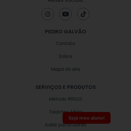
Redes sociais:
I
Y
T
n
o
i
s
u
k
t
t
t
PEDRO GALVÃO
a
u
o
g
b
k
Contato
r
e
a
Sobre
m
Mapa do site
SERVIÇOS E PRODUTOS
Método RRSLG
Teacher Alicia
Seja meu aluno!
Aulas particulares