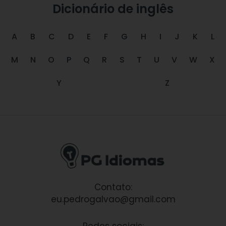
Dicionário de inglês
A
B
C
D
E
F
G
H
I
J
K
L
M
N
O
P
Q
R
S
T
U
V
W
X
Y
Z
Contato:
eu.pedrogalvao@gmail.com