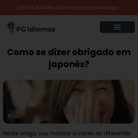
Ir
OFERTA RELÂMPAGO! Garanta já sua vaga >
para
o
conteúdo
Como se dizer obrigado em
japonês?
Neste artigo, vou mostrar a vocês as diferentes