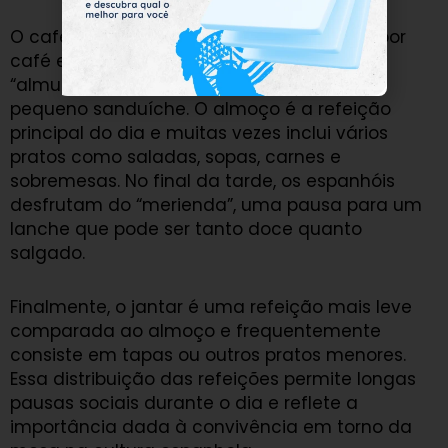
O café da manhã, geralmente composto por
café e torradas ou doces, é seguido pelo
“almuerzo”, que pode incluir frutas ou um
pequeno sanduíche. O almoço é a refeição
principal do dia e muitas vezes inclui vários
pratos como saladas, sopas, carnes e
sobremesas. No final da tarde, os espanhóis
desfrutam do “merienda”, uma pausa para um
lanche que pode ser tanto doce quanto
salgado.
Finalmente, o jantar é uma refeição mais leve
comparada ao almoço e frequentemente
consiste em tapas ou outros pratos menores.
Essa distribuição das refeições permite longas
pausas sociais durante o dia e reflete a
importância dada à convivência em torno da