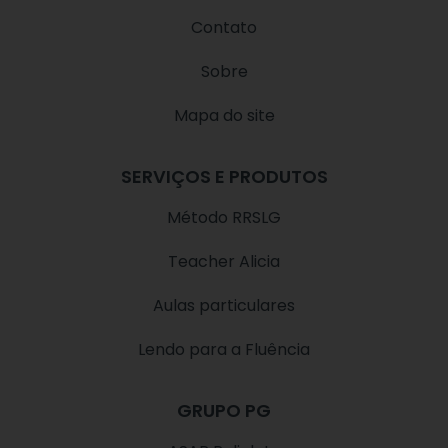
g
b
k
Contato
r
e
a
Sobre
m
Mapa do site
SERVIÇOS E PRODUTOS
Método RRSLG
Teacher Alicia
Aulas particulares
Lendo para a Fluência
GRUPO PG