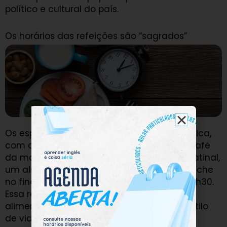
político e cultural do país.
Os horários das refeições são “sagrados”
Os espanhóis têm uma rotina alimentar única,
com cinco refeições ao longo do dia: um café
da manhã leve pela manhã, um lanche matinal,
um almoço tardio por volta das 15h, um lanche
no final da tarde e o jantar por volta das 21h30.
Essa rotina reflete não apenas os hábitos
alimentares, mas também a cultura e o estilo
de vida do país.