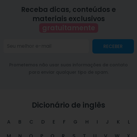
Receba dicas, conteúdos e
materiais exclusivos
gratuitamente
RECEBER
Prometemos não usar suas informações de contato
para enviar qualquer tipo de spam.
Dicionário de inglês
A
B
C
D
E
F
G
H
I
J
K
L
M
N
O
P
Q
R
S
T
U
V
W
X