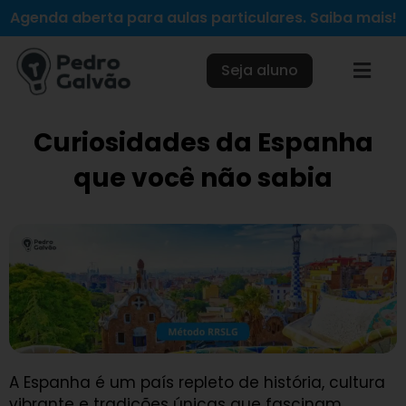
Ir
Agenda aberta para aulas particulares. Saiba mais!
para
o
Seja aluno
conteúdo
Curiosidades da Espanha
que você não sabia
A Espanha é um país repleto de história, cultura
vibrante e tradições únicas que fascinam