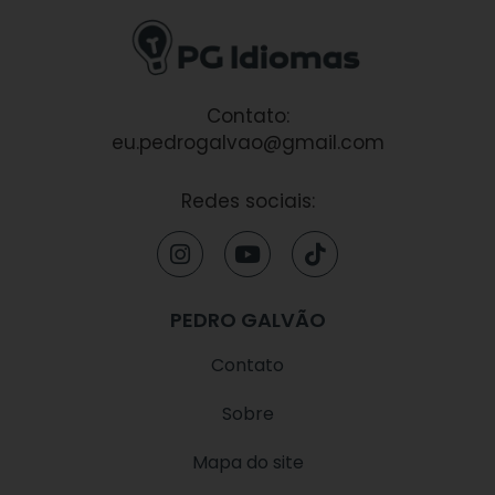
Contato:
eu.pedrogalvao@gmail.com
Redes sociais:
I
Y
T
n
o
i
s
u
k
t
t
t
PEDRO GALVÃO
a
u
o
g
b
k
Contato
r
e
a
Sobre
m
Mapa do site