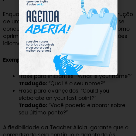
Enquanto os iniciantes trabalham na construção
de uma base sólida, os avançados podem se
concentrar em desafios mais complexos, como
aprimorar a pronúncia ou aprender expressões
idiomáticas.
Exemplo prático:
Frase para iniciantes: “What is your name?”
Tradução:
“Qual é o seu nome?”
Frase para avançados: “Could you
elaborate on your last point?”
Tradução:
“Você poderia elaborar sobre
seu último ponto?”
A flexibilidade da Teacher Alicia garante que o
aprendizado seja contínuo e adaptado às