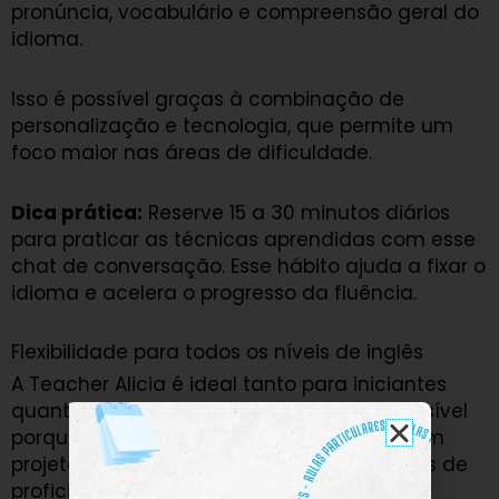
pronúncia, vocabulário e compreensão geral do
idioma.
Isso é possível graças à combinação de
personalização e tecnologia, que permite um
foco maior nas áreas de dificuldade.
Dica prática:
Reserve 15 a 30 minutos diários
para praticar as técnicas aprendidas com esse
chat de conversação. Esse hábito ajuda a fixar o
idioma e acelera o progresso da fluência.
Flexibilidade para todos os níveis de inglês
A Teacher Alicia é ideal tanto para iniciantes
quanto para alunos avançados. Isso é possível
porque as interfaces de conversação foram
projetadas para atender a diferentes níveis de
proficiência.