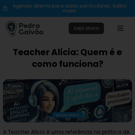
Ir
Agenda aberta para aulas particulares. Saiba
mais!
para
o
conteúdo
Seja aluno
Teacher Alicia: Quem é e
como funciona?
A Teacher Alicia é uma referência na prática de