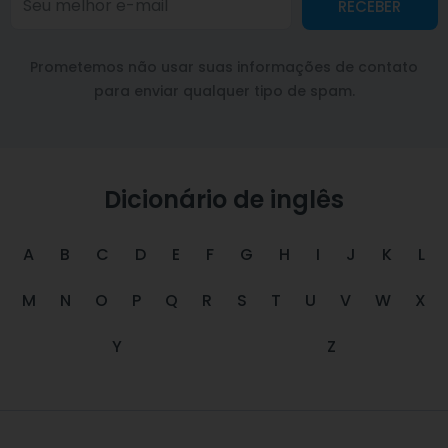
RECEBER
Prometemos não usar suas informações de contato
para enviar qualquer tipo de spam.
Dicionário de inglês
A
B
C
D
E
F
G
H
I
J
K
L
M
N
O
P
Q
R
S
T
U
V
W
X
Y
Z