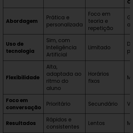
On
Foco em
Prática e
Ge
Abordagem
teoria e
personalizada
a
repetição
Sim, com
Uso de
D
Inteligência
Limitado
tecnologia
pl
Artificial
Alta,
adaptada ao
Horários
Flexibilidade
M
ritmo do
fixos
aluno
Foco em
Prioritário
Secundário
Va
conversação
Rápidos e
Resultados
Lentos
M
consistentes