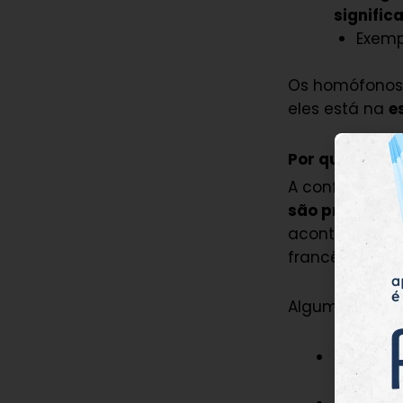
signific
Exemp
Os homófonos 
eles está na
e
Por que os h
A confusão oc
são pronuncia
acontece devid
francês e o lat
Algumas razõe
Escrita 
espanhol