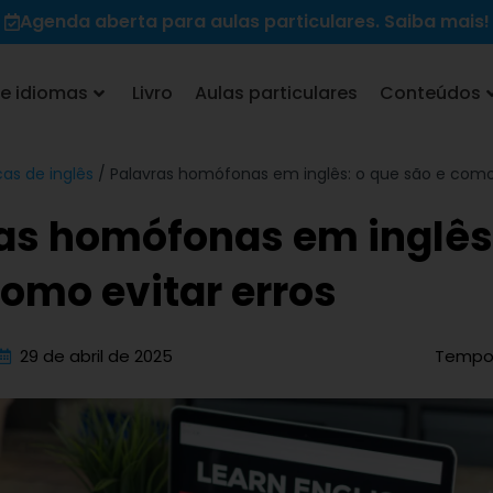
Agenda aberta para aulas particulares. Saiba mais!
e idiomas
Livro
Aulas particulares
Conteúdos
cas de inglês
/
Palavras homófonas em inglês: o que são e como 
as homófonas em inglês:
como evitar erros
29 de abril de 2025
Tempo d