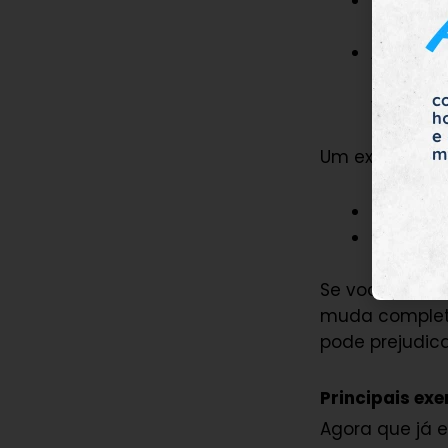
Palavras
frequent
Auto cor
palavras
você esc
Um exemplo cl
“Your”
(
“Their”
(
Se você escr
muda completa
pode prejudic
Principais ex
Agora que já 