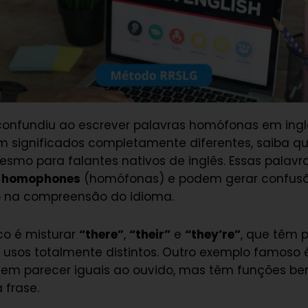
 confundiu ao escrever palavras homófonas em ing
m significados completamente diferentes, saiba qu
mo para falantes nativos de inglês. Essas palavr
e
homophones
(homófonas) e podem gerar confusã
o na compreensão do idioma.
co é misturar
“there”
,
“their”
e
“they’re”
, que têm 
s usos totalmente distintos. Outro exemplo famoso
dem parecer iguais ao ouvido, mas têm funções be
 frase.