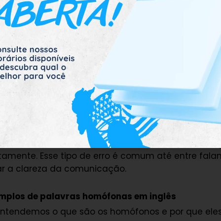
 comuns no dia a dia
– Muitos homófonos são usa
emente, o que aumenta as chances de erro.
retores não identificam o erro
– Como os homófon
 válidas, um corretor automático pode não perce
reve a palavra errada.
ássico de confusão acontece com estas palavras:
seu/sua) e
“You’re”
(você é)
deles),
“There”
(lá) e
“They’re”
(eles são)
eve
“Your welcome”
em vez de
“You’re welcome”
, o s
mente. Esse tipo de erro é comum até entre falan
ar a clareza da comunicação.
emplos de palavras homófonas em inglês
entendemos o que são os homófonos e por que ele