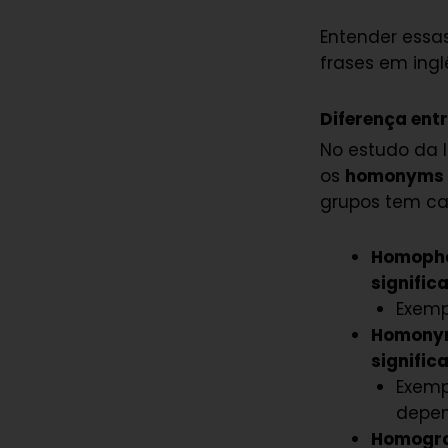
Entender essas
frases em ingl
Diferença en
No estudo da 
os
homonyms
grupos tem car
Homopho
signific
Exemp
Homony
signific
Exemp
depen
Homogra