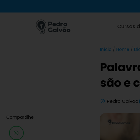
Ir
para
o
Cursos d
conteúdo
Início
/
Home
/
Di
Palavr
são e 
Pedro Galvão
Compartilhe