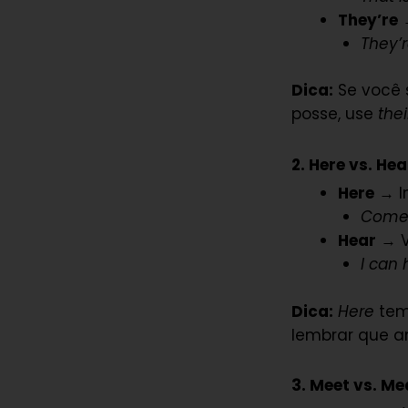
They’re
→
They’r
Dica:
Se você s
posse, use
thei
2. Here vs. Hea
Here
→ I
Come 
Hear
→ 
I can 
Dica:
Here
tem
lembrar que a
3. Meet vs. Me