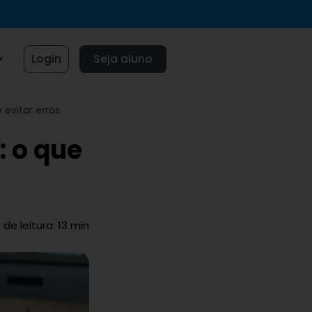
Login
Seja aluno
evitar erros
 o que
e leitura: 13 min