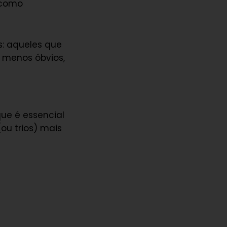
 como
s: aqueles que
 menos óbvios,
e é essencial
ou trios) mais