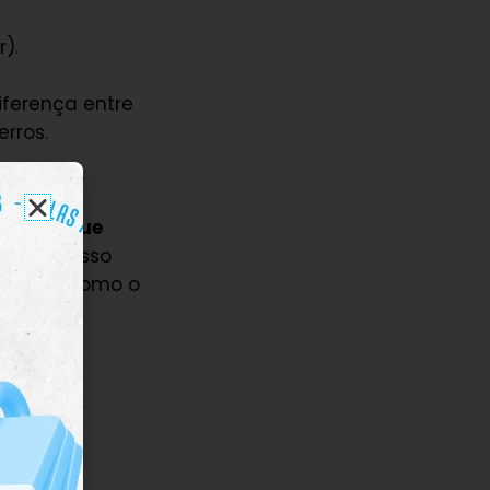
r).
ferença entre
erros.
lavras que
ferente
. Isso
diomas, como o
s como o
onúncia.