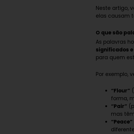
Neste artigo,
elas causam ta
O que são pa
As palavras h
significados e
para quem est
Por exemplo, v
“Flour”
(
forma, m
“Pair”
(p
mas têm 
“Peace”
diferente