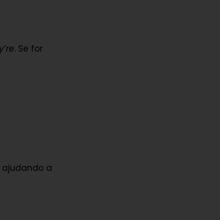
)
y’re
. Se for
, ajudando a