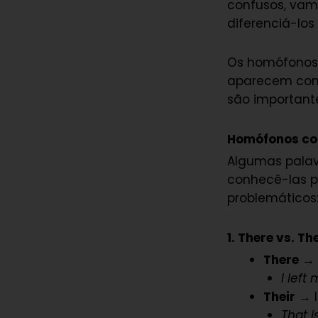
confusos, va
diferenciá-los
Os homófonos 
aparecem com 
são importante
Homófonos com
Algumas palav
conhecê-las pa
problemáticos
1. There vs. Th
There
→ 
I left
Their
→ I
That i