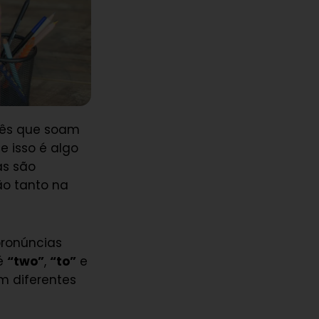
lês que soam
e isso é algo
as são
o tanto na
pronúncias
 é
“two”
,
“to”
e
m diferentes