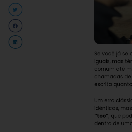
Se você já se
iguais, mas tê
comum até mes
chamadas d
escrita quant
Um erro clássi
idênticas, ma
“too”
, que po
dentro de uma