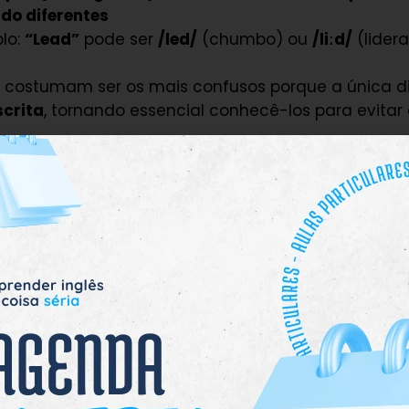
ado diferentes
lo:
“Lead”
pode ser
/led/
(chumbo) ou
/liːd/
(lidera
costumam ser os mais confusos porque a única di
scrita
, tornando essencial conhecê-los para evitar 
omófonos causam confusão?
orre principalmente porque o inglês tem
muitas pa
das da mesma forma, mas escritas de maneira di
o à evolução da língua e à influência de outros i
im.
s para essa dificuldade incluem:
irregular do inglês
– Diferente de idiomas fonético
, no inglês a escrita nem sempre corresponde à pr