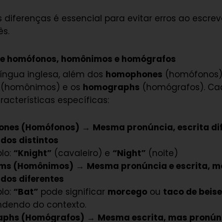
 diferenças é essencial para evitar erros ao escreve
ês.
tre homófonos, homônimos e homógrafos
língua inglesa, além dos
homophones
(homófonos)
(homônimos) e os
homographs
(homógrafos). Ca
acterísticas específicas:
nes (Homófonos)
→
Mesma pronúncia, escrita dif
ados distintos
lo:
“Knight”
(cavaleiro) e
“Night”
(noite)
ms (Homônimos)
→
Mesma pronúncia e escrita, m
ados diferentes
lo:
“Bat”
pode significar
morcego
ou
taco de beis
dendo do contexto.
phs (Homógrafos)
→
Mesma escrita, mas pronún