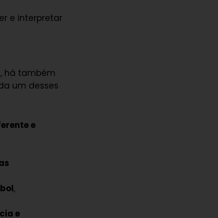
r e interpretar
, há também
da um desses
erente e
as
ebol
,
cia e