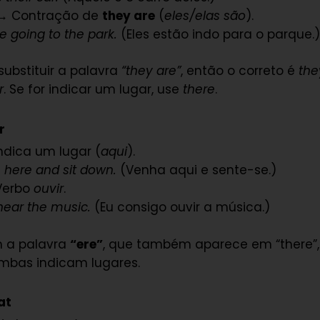
 Contração de
they are
(
eles/elas são
).
e going to the park.
(Eles estão indo para o parque.
ubstituir a palavra
“they are”
, então o correto é
the
r
. Se for indicar um lugar, use
there
.
r
ndica um lugar (
aqui
).
here and sit down.
(Venha aqui e sente-se.)
Verbo
ouvir
.
hear the music.
(Eu consigo ouvir a música.)
 a palavra
“ere”
, que também aparece em “there”
mbas indicam lugares.
at