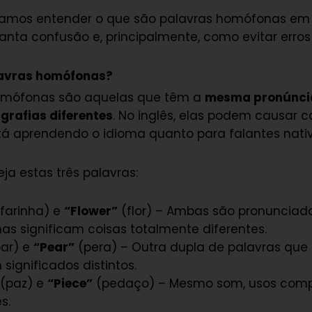
 vamos entender o que são palavras homófonas em i
nta confusão e, principalmente, como evitar erros
lavras homófonas?
omófonas são aquelas que têm a
mesma pronúnci
 grafias diferentes
. No inglês, elas podem causar 
á aprendendo o idioma quanto para falantes nativ
eja estas três palavras:
farinha) e
“Flower”
(flor) – Ambas são pronuncia
as significam coisas totalmente diferentes.
ar) e
“Pear”
(pera) – Outra dupla de palavras que 
significados distintos.
(paz) e
“Piece”
(pedaço) – Mesmo som, usos com
s.