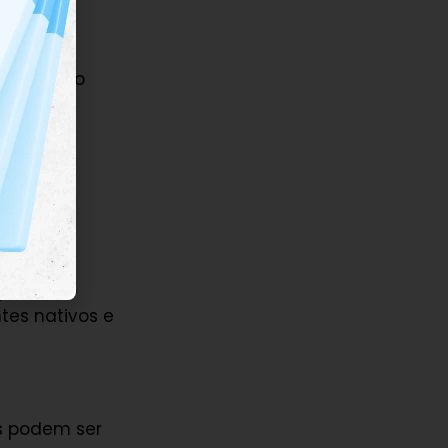
dos
os são
ber quando
ignificado
tes nativos e
s podem ser