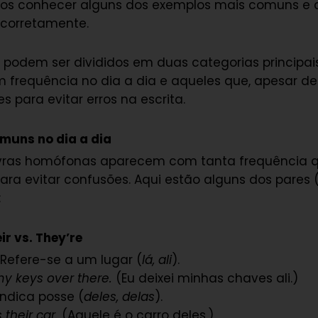
mos conhecer alguns dos exemplos mais comuns e
 corretamente.
podem ser divididos em duas categorias principai
frequência no dia a dia e aqueles que, apesar de
s para evitar erros na escrita.
uns no dia a dia
ras homófonas aparecem com tanta frequência qu
ra evitar confusões. Aqui estão alguns dos pares (
:
eir vs. They’re
Refere-se a um lugar (
lá, ali
).
 my keys over there.
(Eu deixei minhas chaves ali.)
ndica posse (
deles, delas
).
s their car.
(Aquele é o carro deles.)