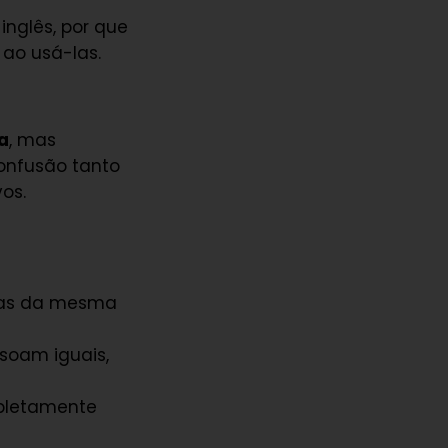
nglês, por que
 ao usá-las.
a
, mas
confusão tanto
os.
das da mesma
soam iguais,
pletamente