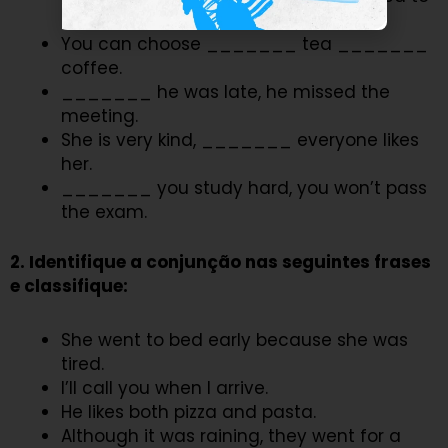
rain.
You can choose _______ tea _______
coffee.
_______ he was late, he missed the
meeting.
She is very kind, _______ everyone likes
her.
_______ you study hard, you won’t pass
the exam.
2. Identifique a conjunção nas seguintes frases
e classifique:
She went to bed early because she was
tired.
I’ll call you when I arrive.
He likes both pizza and pasta.
Although it was raining, they went for a