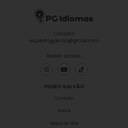
Contato:
eu.pedrogalvao@gmail.com
Redes sociais:
I
Y
T
n
o
i
s
u
k
t
t
t
PEDRO GALVÃO
a
u
o
g
b
k
Contato
r
e
a
Sobre
m
Mapa do site