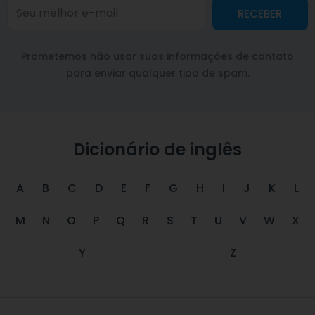
RECEBER
Prometemos não usar suas informações de contato
para enviar qualquer tipo de spam.
Dicionário de inglês
A
B
C
D
E
F
G
H
I
J
K
L
M
N
O
P
Q
R
S
T
U
V
W
X
Y
Z