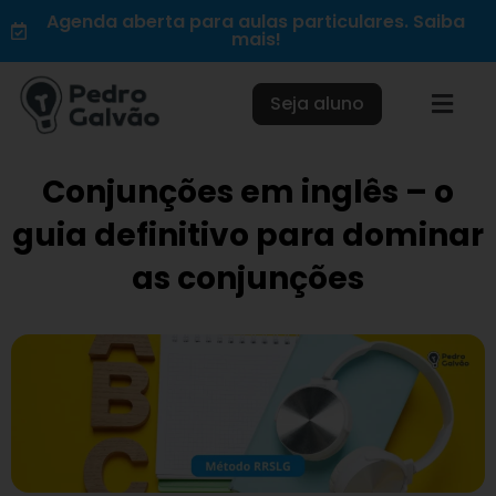
Ir
Agenda aberta para aulas particulares. Saiba
mais!
para
o
conteúdo
Seja aluno
Conjunções em inglês – o
guia definitivo para dominar
as conjunções