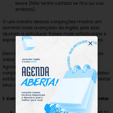
leave (Não tenho certeza se fico ou vou
embora).
O uso correto dessas conjunções mostra um
domínio mais avançado do inglês, pois elas
ajudam a estruturar frases mais sofisticadas e
expressar ideias complexas de maneira clara.
Exercícios práticos: teste seus conhecimentos
sobre conjunções em inglês
Agora que você já conhece as principais
conjunções em inglês, é hora de praticar. Abaixo
estão alguns exercícios simples para você testar
seus conhecimentos:
1. Complete as frases com a conjunção correta:
I wanted to go out, _______ it started to