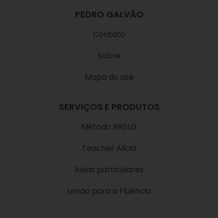
s
u
k
t
t
t
PEDRO GALVÃO
a
u
o
g
b
k
Contato
r
e
a
Sobre
m
Mapa do site
SERVIÇOS E PRODUTOS
Método RRSLG
Teacher Alicia
Aulas particulares
Lendo para a Fluência