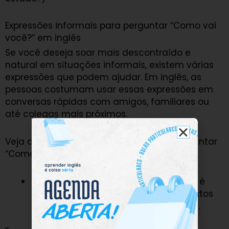
Expressões informais para perguntar “Como vai
você?” em inglês
Se você deseja soar mais descontraído e
natural em situações informais, existem várias
expressões que podem ajudar. Em inglês, as
pessoas costumam usar essas expressões em
conversas rápidas com amigos, familiares ou
até colegas mais próximos.
Veja algumas opções informais para perguntar
“Como vai você?”:
“What’s going on?”
– Essa expressão é
bastante comum e usada em contextos
casuais, entre amigos ou conhecidos.