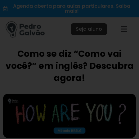
Ir
Agenda aberta para aulas particulares. Saiba
mais!
para
o
conteúdo
Seja aluno
Como se diz “Como vai
você?” em inglês? Descubra
agora!