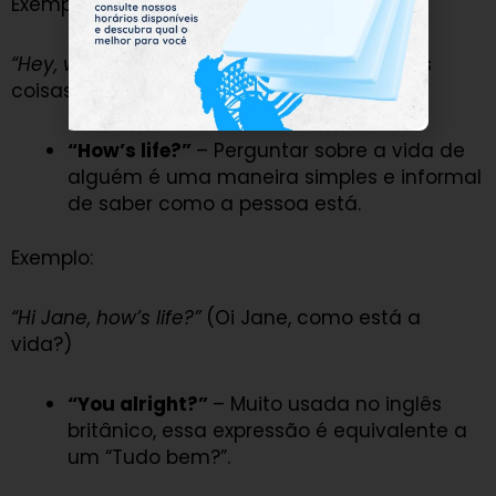
Exemplo:
“Hey, what’s going on?”
(E aí, como estão as
coisas?)
“How’s life?”
– Perguntar sobre a vida de
alguém é uma maneira simples e informal
de saber como a pessoa está.
Exemplo:
“Hi Jane, how’s life?”
(Oi Jane, como está a
vida?)
“You alright?”
– Muito usada no inglês
britânico, essa expressão é equivalente a
um “Tudo bem?”.