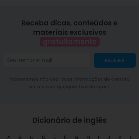
Receba dicas, conteúdos e
materiais exclusivos
gratuitamente
RECEBER
Prometemos não usar suas informações de contato
para enviar qualquer tipo de spam.
Dicionário de inglês
A
B
C
D
E
F
G
H
I
J
K
L