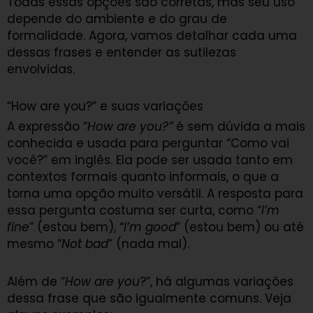
Todas essas opções são corretas, mas seu uso
depende do ambiente e do grau de
formalidade. Agora, vamos detalhar cada uma
dessas frases e entender as sutilezas
envolvidas.
“How are you?” e suas variações
A expressão “
How are you?”
é sem dúvida a mais
conhecida e usada para perguntar “Como vai
você?” em inglês. Ela pode ser usada tanto em
contextos formais quanto informais, o que a
torna uma opção muito versátil. A resposta para
essa pergunta costuma ser curta, como “
I’m
fine
” (estou bem), “
I’m good
” (estou bem) ou até
mesmo “
Not bad
” (nada mal).
Além de “
How are you
?”, há algumas variações
dessa frase que são igualmente comuns. Veja