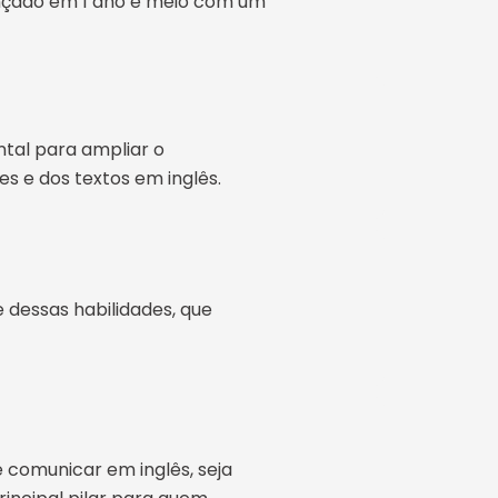
ançado em 1 ano e meio com um
ntal para ampliar o
s e dos textos em inglês.
e dessas habilidades, que
e comunicar em inglês, seja