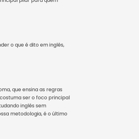
rincipal pilar para quem
der o que é dito em inglês,
ioma, que ensina as regras
 costuma ser o foco principal
studando inglês sem
ssa metodologia, é o último