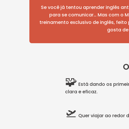
Se você já tentou aprender inglês an
para se comunicar… Mas com o M
treinamento exclusivo de inglês, fei
gosta de 
🧩
Está dando os primei
clara e eficaz.
🛫
Quer viajar ao redor 