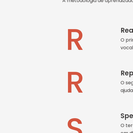
A metodologia de aprendizado
R
Rea
O pri
vocab
R
Rep
O seg
ajuda
S
Spe
O ter