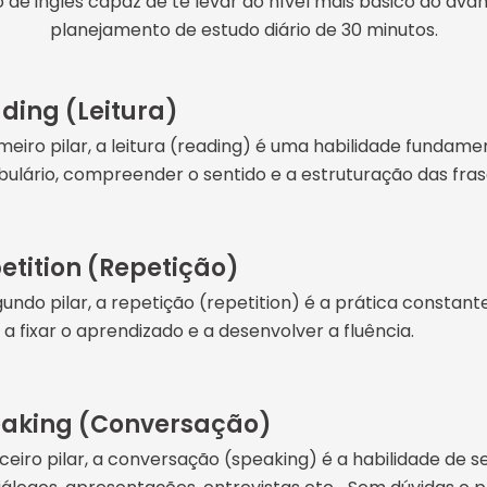
 de inglês capaz de te levar do nível mais básico ao av
planejamento de estudo diário de 30 minutos.
ding (Leitura)
meiro pilar, a leitura (reading) é uma habilidade fundame
ulário, compreender o sentido e a estruturação das frase
etition (Repetição)
undo pilar, a repetição (repetition) é a prática constant
 a fixar o aprendizado e a desenvolver a fluência.
aking (Conversação)
ceiro pilar, a conversação (speaking) é a habilidade de s