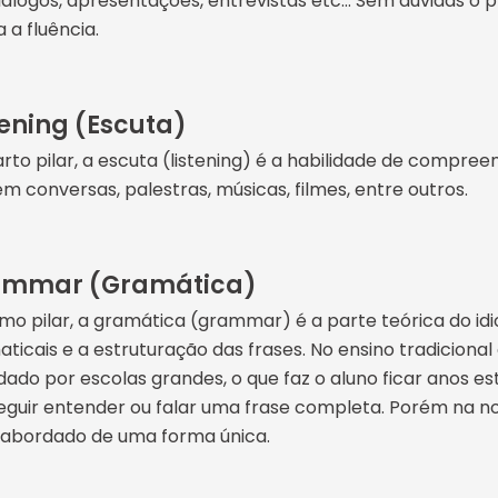
álogos, apresentações, entrevistas etc… Sem dúvidas o p
 a fluência.
tening (Escuta)
rto pilar, a escuta (listening) é a habilidade de compreen
em conversas, palestras, músicas, filmes, entre outros.
ammar (Gramática)
imo pilar, a gramática (grammar) é a parte teórica do id
ticais e a estruturação das frases. No ensino tradicional
ado por escolas grandes, o que faz o aluno ficar anos e
guir entender ou falar uma frase completa. Porém na no
, abordado de uma forma única.