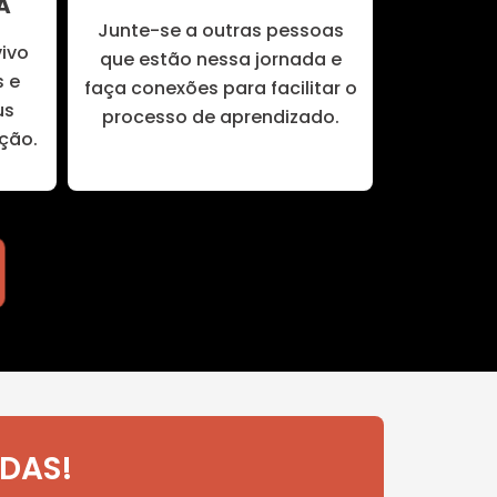
A
Junte-se a outras pessoas
vivo
que estão nessa jornada e
s e
faça conexões para facilitar o
us
processo de aprendizado.
ção.
ODAS!