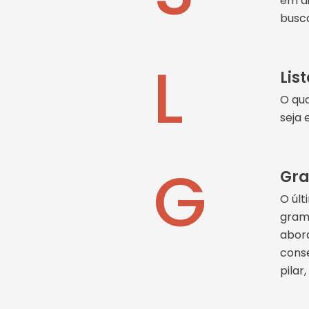
em di
busca
L
Lis
O qua
seja 
G
Gr
O últ
grama
abord
conse
pilar