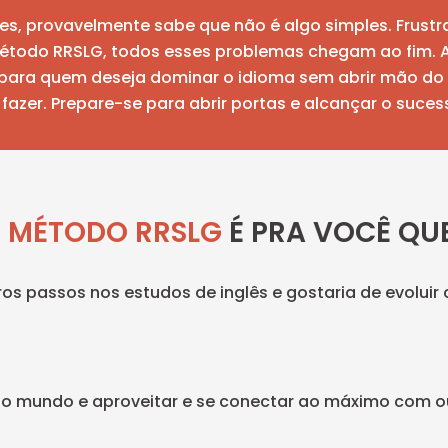
tes, provavelmente sabe que não é algo simples. Frustra
étodo RRSLG, todos esses problemas chegam ao fim.
to para quem deseja dominar o idioma sem abrir mão do 
fazer. Prepare-se para abrir portas e alcançar o suces
O
MÉTODO RRSLG
É PRA VOCÊ QUE
ros passos nos estudos de inglês e gostaria de evolu
do mundo e aproveitar e se conectar ao máximo com out