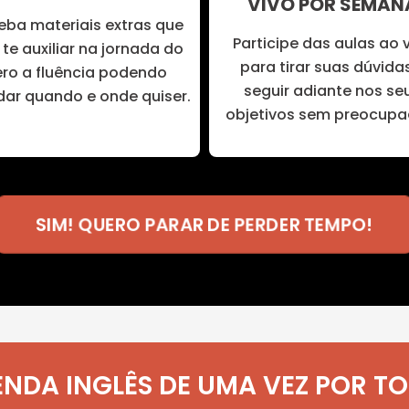
VIVO POR SEMAN
eba materiais extras que
Participe das aulas ao 
te auxiliar na jornada do
para tirar suas dúvida
ero a fluência podendo
seguir adiante nos se
dar quando e onde quiser.
objetivos sem preocupa
SIM! QUERO PARAR DE PERDER TEMPO!
NDA INGLÊS DE UMA VEZ POR T