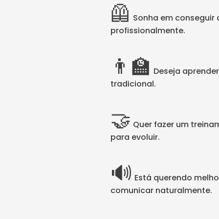
🦺
Sonha em conseguir a
profissionalmente.
👨‍🏫
Deseja aprender 
tradicional.
🤝
Quer fazer um trein
para evoluir.
🔊
Está querendo melhor
comunicar naturalmente.