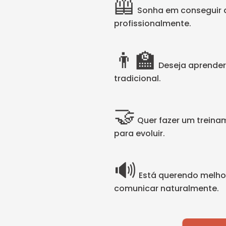
🦺
Sonha em conseguir a
profissionalmente.
👨‍🏫
Deseja aprender 
tradicional.
🤝
Quer fazer um trein
para evoluir.
🔊
Está querendo melhor
comunicar naturalmente.