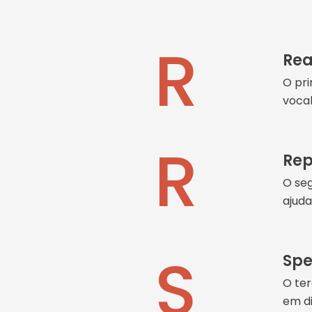
R
Rea
O pri
vocab
R
Rep
O seg
ajuda
S
Spe
O ter
em di