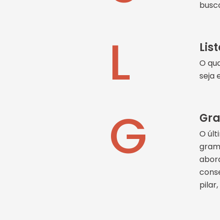
busca
L
Lis
O qua
seja 
G
Gr
O últ
grama
abord
conse
pilar