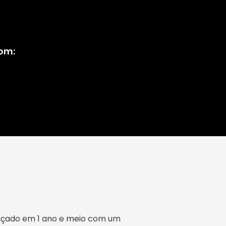
pom:
ançado em 1 ano e meio com um