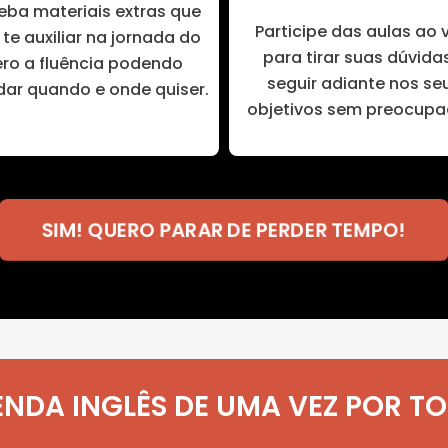
eba materiais extras que
Participe das aulas ao 
te auxiliar na jornada do
para tirar suas dúvida
ero a fluência podendo
seguir adiante nos se
dar quando e onde quiser.
objetivos sem preocupa
SIM! QUERO PARAR DE PERDER TEMPO!
NDA INGLÊS DE UMA VEZ POR T