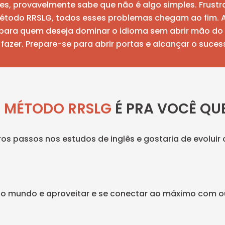
tes, provavelmente sabe que não é algo simples. Frustra
étodo RRSLG, todos esses problemas chegam ao fim.
to para quem deseja dominar o idioma sem abrir mão do 
fazer. Prepare-se para abrir portas e alcançar o suces
O
MÉTODO RRSLG
É PRA VOCÊ QUE
ros passos nos estudos de inglês e gostaria de evolu
do mundo e aproveitar e se conectar ao máximo com out