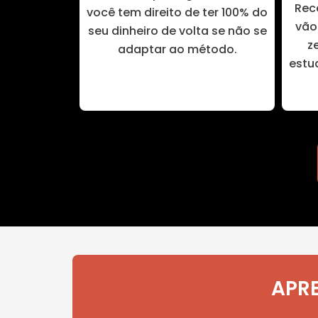
Rec
você tem direito de ter 100% do
vão 
seu dinheiro de volta se não se
z
adaptar ao método.
estu
APRE